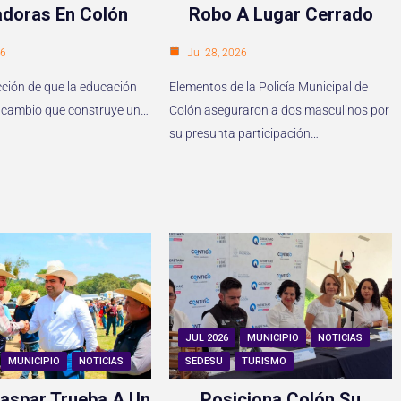
doras En Colón
Robo A Lugar Cerrado
26
Jul 28, 2026
cción de que la educación
Elementos de la Policía Municipal de
del cambio que construye un…
Colón aseguraron a dos masculinos por
su presunta participación…
JUL 2026
MUNICIPIO
NOTICIAS
MUNICIPIO
NOTICIAS
SEDESU
TURISMO
aspar Trueba A Un
Posiciona Colón Su