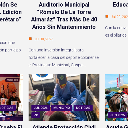
lón Se
Auditorio Municipal
Educa
. Edición
“Rómulo De La Torre
Jul 29, 20
erétaro”
Almaráz” Tras Más De 40
Años Sin Mantenimiento
Con la convi
es el pilar 
Jul 30, 2026
ición que
lón participó
Con una inversión integral para
fortalecer la casa del deporte colonense,
el Presidente Municipal, Gaspar…
NOTICIAS
JUL 2026
MUNICIPIO
NOTICIAS
PC
JUN 2026
rueba El
Atiende Protección Civil
Acude G