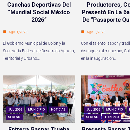
Canchas Deportivas Del
Productores, Co
“Mundial Social México
Presentó En La 6a
2026”
De “Pasaporte Qu
Ago 3, 2026
Ago 1, 2026
El Gobierno Municipal de Colón y la
Con el talento, sabor y trad
Secretaría Federal de Desarrollo Agrario,
distinguen al municipio, Co
Territorial y Urbano…
en la inauguración…
JUL 2026
MUNICIPIO
NOTICIAS
JUL 2026
MUNICIPIO
SEDESO
SEDESU
TURISMO
Entrega Gaspar Trueba
Presenta Gaspar T