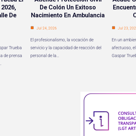
 2026,
De Colón Un Exitoso
Encuent
lle De
Nacimiento En Ambulancia
Jul 24, 2026
Jul 23, 20
El profesionalismo, la vocación de
En un ambien
aspar Trueba
servicio y la capacidad de reacción del
afectuoso, el
a de prensa
personal de la…
Gaspar True
…