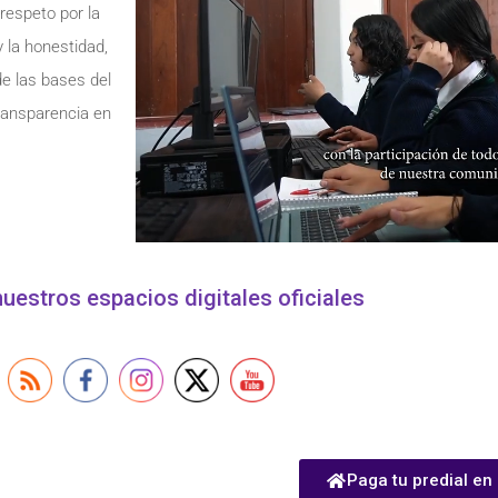
respeto por la
 y la honestidad,
de las bases del
transparencia en
uestros espacios digitales oficiales
Paga tu predial en