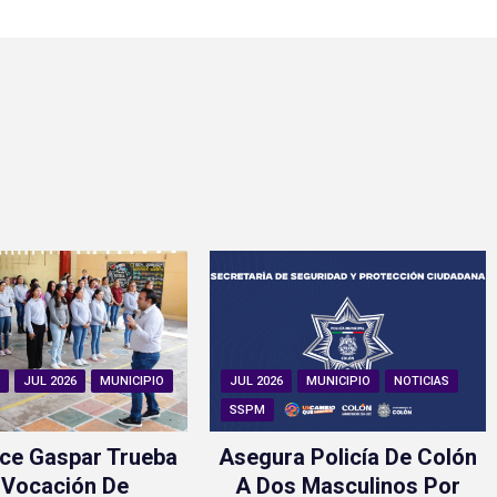
N
JUL 2026
MUNICIPIO
JUL 2026
MUNICIPIO
NOTICIAS
SSPM
ce Gaspar Trueba
Asegura Policía De Colón
 Vocación De
A Dos Masculinos Por