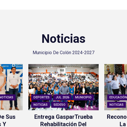
Noticias
Municipio De Colón 2024-2027
NOTICIAS
DEPORTES
JUL 2026
MUNICIPIO
EDUCACIÓ
NOTICIAS
SEDESO
NOTICIAS
De Sus
Entrega GasparTrueba
Recono
s Y
Rehabilitación Del
La