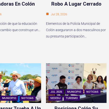
doras En Colón
Robo A Lugar Cerrado
26
Jul 28, 2026
cción de que la educación
Elementos de la Policía Municipal de
del cambio que construye un…
Colón aseguraron a dos masculinos por
su presunta participación…
JUL 2026
MUNICIPIO
NOTICIAS
MUNICIPIO
NOTICIAS
SEDESU
TURISMO
aspar Trueba A Un
Posiciona Colón Su