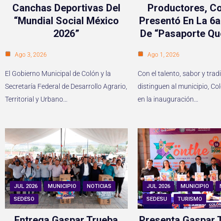
Canchas Deportivas Del
Productores, Co
“Mundial Social México
Presentó En La 6a
2026”
De “Pasaporte Qu
Ago 3, 2026
Ago 1, 2026
El Gobierno Municipal de Colón y la
Con el talento, sabor y trad
Secretaría Federal de Desarrollo Agrario,
distinguen al municipio, Co
Territorial y Urbano…
en la inauguración…
JUL 2026
MUNICIPIO
NOTICIAS
JUL 2026
MUNICIPIO
SEDESO
SEDESU
TURISMO
Entrega Gaspar Trueba
Presenta Gaspar T