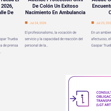
 2026,
De Colón Un Exitoso
Encuent
lle De
Nacimiento En Ambulancia
Jul 24, 2026
Jul 23, 20
El profesionalismo, la vocación de
En un ambien
aspar Trueba
servicio y la capacidad de reacción del
afectuoso, el
a de prensa
personal de la…
Gaspar True
…