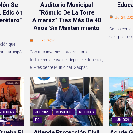
lón Se
Auditorio Municipal
Educa
. Edición
“Rómulo De La Torre
Jul 29, 20
erétaro”
Almaráz” Tras Más De 40
Años Sin Mantenimiento
Con la convi
es el pilar 
Jul 30, 2026
ición que
lón participó
Con una inversión integral para
fortalecer la casa del deporte colonense,
el Presidente Municipal, Gaspar…
NOTICIAS
JUL 2026
MUNICIPIO
NOTICIAS
PC
JUN 2026
rueba El
Atiende Protección Civil
Acude G