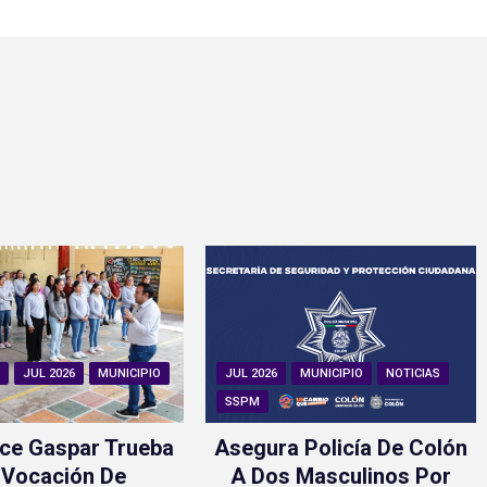
N
JUL 2026
MUNICIPIO
JUL 2026
MUNICIPIO
NOTICIAS
SSPM
ce Gaspar Trueba
Asegura Policía De Colón
 Vocación De
A Dos Masculinos Por