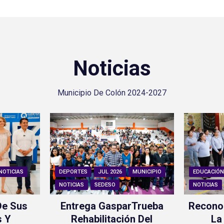
Noticias
Municipio De Colón 2024-2027
NOTICIAS
DEPORTES
JUL 2026
MUNICIPIO
EDUCACIÓ
NOTICIAS
SEDESO
NOTICIAS
De Sus
Entrega GasparTrueba
Recono
s Y
Rehabilitación Del
La