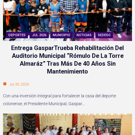
DEPORTES
JUL 2026
MUNICIPIO
NOTICIAS
SEDESO
Entrega GasparTrueba Rehabilitación Del
Auditorio Municipal “Rómulo De La Torre
Almaráz” Tras Más De 40 Años Sin
Mantenimiento
Jul 30, 2026
Con una inversión integral para fortalecer la casa del deporte
colonense, el Presidente Municipal, Gaspar…