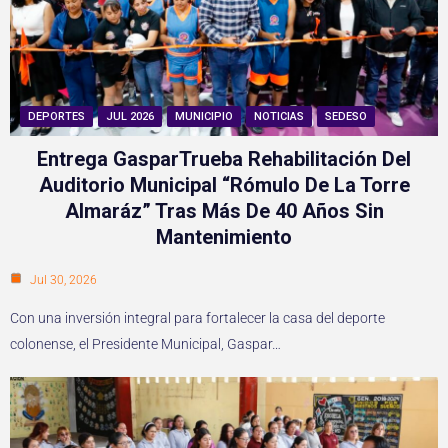
DEPORTES
JUL 2026
MUNICIPIO
NOTICIAS
SEDESO
Entrega GasparTrueba Rehabilitación Del
Auditorio Municipal “Rómulo De La Torre
Almaráz” Tras Más De 40 Años Sin
Mantenimiento
Jul 30, 2026
Con una inversión integral para fortalecer la casa del deporte
colonense, el Presidente Municipal, Gaspar…