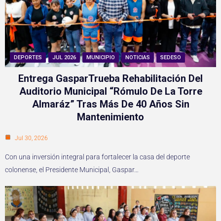
DEPORTES
JUL 2026
MUNICIPIO
NOTICIAS
SEDESO
Entrega GasparTrueba Rehabilitación Del
Auditorio Municipal “Rómulo De La Torre
Almaráz” Tras Más De 40 Años Sin
Mantenimiento
Jul 30, 2026
Con una inversión integral para fortalecer la casa del deporte
colonense, el Presidente Municipal, Gaspar…