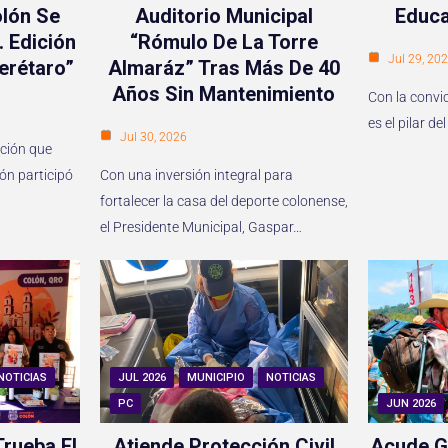
lón Se
Auditorio Municipal
Educa
. Edición
“Rómulo De La Torre
Jul 29, 20
erétaro”
Almaráz” Tras Más De 40
Años Sin Mantenimiento
Con la convi
es el pilar 
Jul 30, 2026
ición que
lón participó
Con una inversión integral para
fortalecer la casa del deporte colonense,
el Presidente Municipal, Gaspar…
NOTICIAS
JUL 2026
MUNICIPIO
NOTICIAS
PC
JUN 2026
rueba El
Atiende Protección Civil
Acude G