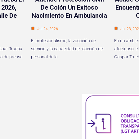
 2026,
De Colón Un Exitoso
Encuent
lle De
Nacimiento En Ambulancia
Jul 24, 2026
Jul 23, 20
El profesionalismo, la vocación de
En un ambien
aspar Trueba
servicio y la capacidad de reacción del
afectuoso, el
a de prensa
personal de la…
Gaspar True
…