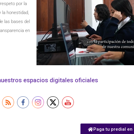
respeto por la
 y la honestidad,
de las bases del
transparencia en
uestros espacios digitales oficiales
Paga tu predial en