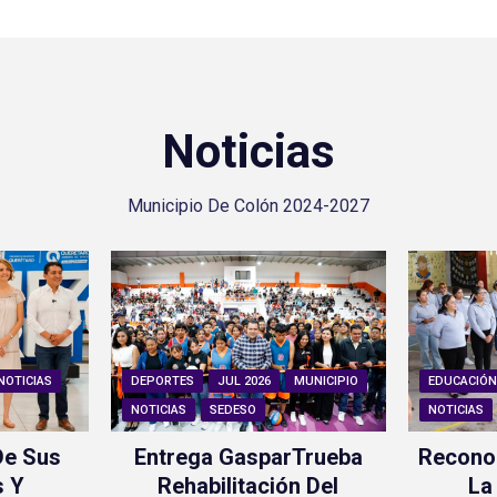
Noticias
Municipio De Colón 2024-2027
NOTICIAS
DEPORTES
JUL 2026
MUNICIPIO
EDUCACIÓ
NOTICIAS
SEDESO
NOTICIAS
De Sus
Entrega GasparTrueba
Recono
s Y
Rehabilitación Del
La