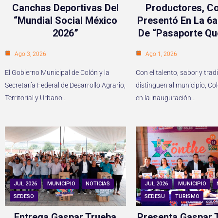
Canchas Deportivas Del
Productores, Co
“Mundial Social México
Presentó En La 6a
2026”
De “Pasaporte Qu
Ago 3, 2026
Ago 1, 2026
El Gobierno Municipal de Colón y la
Con el talento, sabor y trad
Secretaría Federal de Desarrollo Agrario,
distinguen al municipio, Co
Territorial y Urbano…
en la inauguración…
JUL 2026
MUNICIPIO
NOTICIAS
JUL 2026
MUNICIPIO
SEDESO
SEDESU
TURISMO
Entrega Gaspar Trueba
Presenta Gaspar T