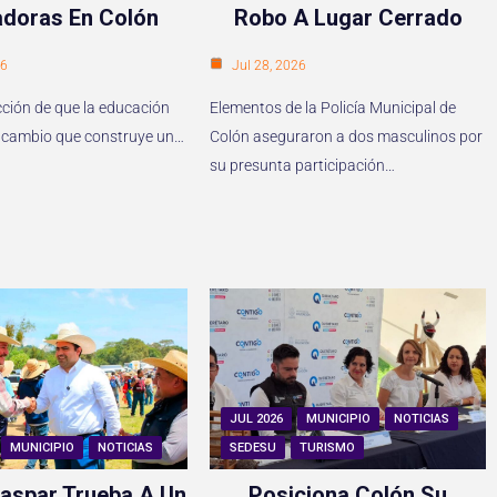
doras En Colón
Robo A Lugar Cerrado
26
Jul 28, 2026
cción de que la educación
Elementos de la Policía Municipal de
del cambio que construye un…
Colón aseguraron a dos masculinos por
su presunta participación…
JUL 2026
MUNICIPIO
NOTICIAS
MUNICIPIO
NOTICIAS
SEDESU
TURISMO
aspar Trueba A Un
Posiciona Colón Su