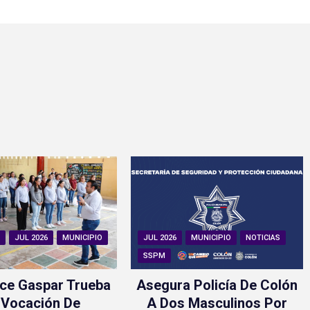
N
JUL 2026
MUNICIPIO
JUL 2026
MUNICIPIO
NOTICIAS
SSPM
ce Gaspar Trueba
Asegura Policía De Colón
 Vocación De
A Dos Masculinos Por